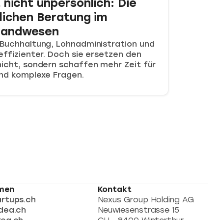
 nicht unpersönlich: Die
nlichen Beratung im
handwesen
 Buchhaltung, Lohnadministration und
effizienter. Doch sie ersetzen den
nicht, sondern schaffen mehr Zeit für
und komplexe Fragen.
rmen
Kontakt
artups.ch
Nexus Group Holding AG
dea.ch
Neuwiesenstrasse 15