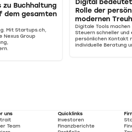
Digital bedeutet
s zu Buchhaltung
Rolle der persö
uf dem gesamten
modernen Treu
Digitale Tools machen
g. Mit Startups.ch,
Steuern schneller und 
ie Nexus Group
persönlichen Kontakt 
ung,
individuelle Beratung 
ern.
r uns
Quicklinks
Fi
trait
Investoren
St
er Team
Finanzberichte
Fin